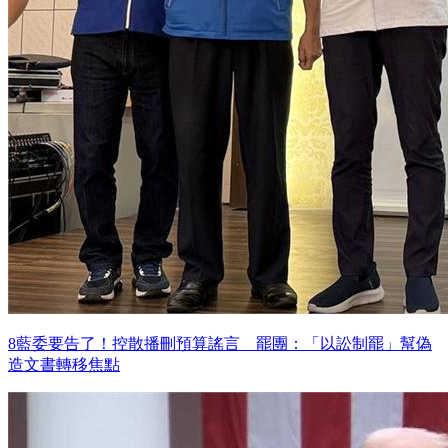
8藍委要告了！控散播刪預算謠言 罷團：「以訟制罷」幫偽
造文書轉移焦點