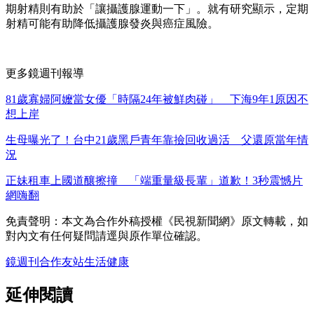
期射精則有助於「讓攝護腺運動一下」。就有研究顯示，定期
射精可能有助降低攝護腺發炎與癌症風險。
更多鏡週刊報導
81歲寡婦阿嬤當女優「時隔24年被鮮肉碰」 下海9年1原因不
想上岸
生母曝光了！台中21歲黑戶青年靠撿回收過活 父還原當年情
況
正妹租車上國道釀擦撞 「端重量級長輩」道歉！3秒震憾片
網嗨翻
免責聲明：本文為合作外稿授權《民視新聞網》原文轉載，如
對內文有任何疑問請逕與原作單位確認。
鏡週刊
合作友站
生活
健康
延伸閱讀