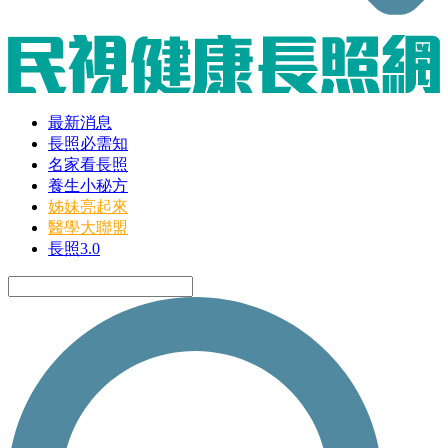
最新消息
長照必需知
名家看長照
養生小秘方
姊妹亮起來
醫學大聯盟
長照3.0