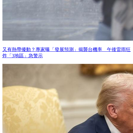
又有熱帶擾動？專家曝「發展預測」揭襲台機率 午後雷雨狂
炸「3地區」急警示