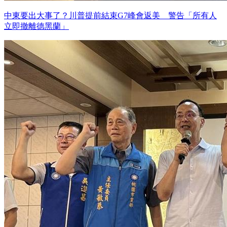
中東要出大事了？川普提前結束G7峰會返美 警告「所有人
立即撤離德黑蘭」