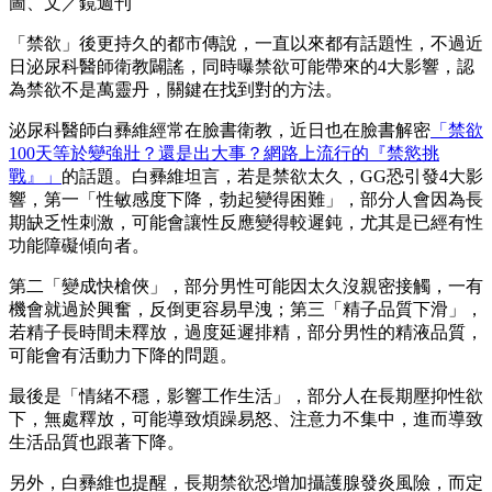
圖、文／鏡週刊
「禁欲」後更持久的都市傳說，一直以來都有話題性，不過近
日泌尿科醫師衛教闢謠，同時曝禁欲可能帶來的4大影響，認
為禁欲不是萬靈丹，關鍵在找到對的方法。
泌尿科醫師白彞維經常在臉書衛教，近日也在臉書解密
「禁欲
100天等於變強壯？還是出大事？網路上流行的『禁慾挑
戰』」
的話題。白彞維坦言，若是禁欲太久，GG恐引發4大影
響，第一「性敏感度下降，勃起變得困難」，部分人會因為長
期缺乏性刺激，可能會讓性反應變得較遲鈍，尤其是已經有性
功能障礙傾向者。
第二「變成快槍俠」，部分男性可能因太久沒親密接觸，一有
機會就過於興奮，反倒更容易早洩；第三「精子品質下滑」，
若精子長時間未釋放，過度延遲排精，部分男性的精液品質，
可能會有活動力下降的問題。
最後是「情緒不穩，影響工作生活」，部分人在長期壓抑性欲
下，無處釋放，可能導致煩躁易怒、注意力不集中，進而導致
生活品質也跟著下降。
另外，白彞維也提醒，長期禁欲恐增加攝護腺發炎風險，而定