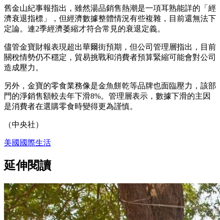
舊金山紀事報指出，雖然湯品銷售熱潮是一項耳熟能詳的「經
濟衰退指標」，但經濟數據整體情況有些複雜，目前還無法下
定論。連2季經濟萎縮才符合常見的衰退定義。
儘管金寶財報表現超出華爾街預期，但公司管理層指出，目前
關稅情勢仍不穩定，貿易挑戰和消費者預算緊縮可能會對公司
造成壓力。
另外，金寶的零食業務像是金魚餅乾等品牌也面臨壓力，該部
門的淨銷售額較去年下滑8%。管理層表示，數據下滑的主因
是消費者在選購零食時變得更為謹慎。
（中央社）
美國
國際
生活
延伸閱讀