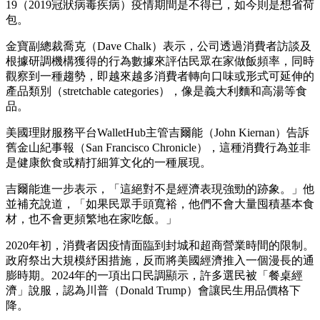
19（2019冠狀病毒疾病）疫情期間是不得已，如今則是想省荷
包。
金寶副總裁喬克（Dave Chalk）表示，公司透過消費者訪談及
根據研調機構獲得的行為數據來評估民眾在家做飯頻率，同時
觀察到一種趨勢，即越來越多消費者轉向口味或形式可延伸的
產品類別（stretchable categories），像是義大利麵和高湯等食
品。
美國理財服務平台WalletHub主管吉爾能（John Kiernan）告訴
舊金山紀事報（San Francisco Chronicle），這種消費行為並非
是健康飲食或精打細算文化的一種展現。
吉爾能進一步表示，「這絕對不是經濟表現強勁的跡象。」他
並補充說道，「如果民眾手頭寬裕，他們不會大量囤積基本食
材，也不會更頻繁地在家吃飯。」
2020年初，消費者因疫情面臨到封城和超商營業時間的限制。
政府祭出大規模紓困措施，反而將美國經濟推入一個漫長的通
膨時期。2024年的一項出口民調顯示，許多選民被「餐桌經
濟」說服，認為川普（Donald Trump）會讓民生用品價格下
降。