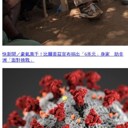
快新聞／豪氣萬千！比爾蓋茲宣布捐出「6兆元」身家 助非
洲「面對挑戰」