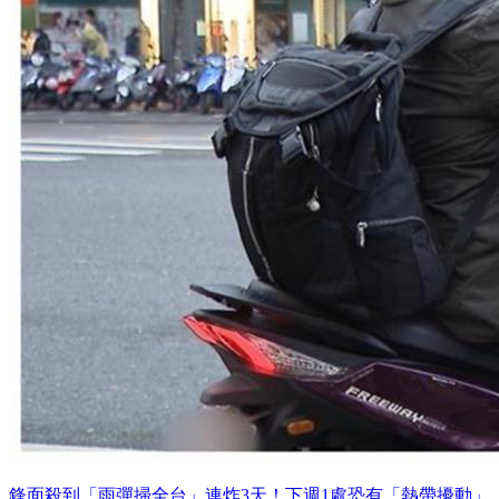
鋒面殺到「雨彈掃全台」連炸3天！下週1處恐有「熱帶擾動」