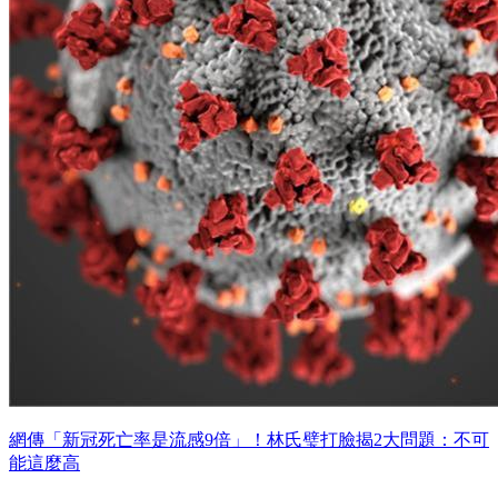
網傳「新冠死亡率是流感9倍」！林氏璧打臉揭2大問題：不可
能這麼高