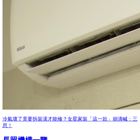
冷氣壞了竟要拆裝潢才能修？女星家裝「這一款」崩潰喊：三
思！