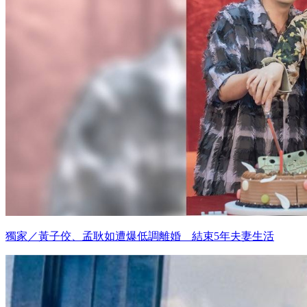
獨家／黃子佼、孟耿如遭爆低調離婚 結束5年夫妻生活