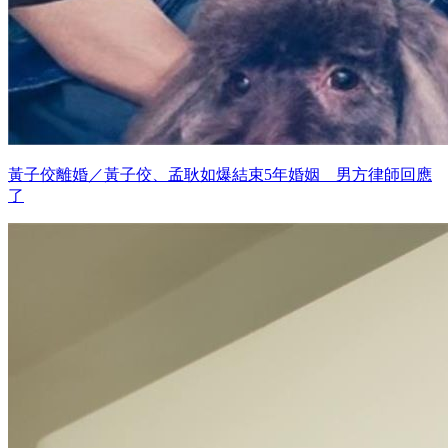
黃子佼離婚／黃子佼、孟耿如爆結束5年婚姻 男方律師回應
了