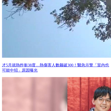
才5月就熱炸衝38度…熱傷害人數飆破300！醫急示警「室內也
可能中招」原因曝光