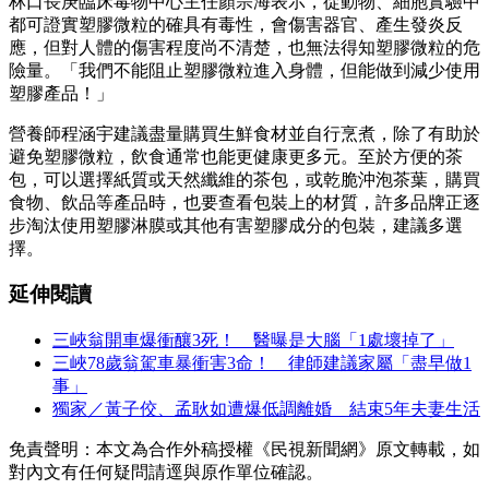
林口長庚臨床毒物中心主任顏宗海表示，從動物、細胞實驗中
都可證實塑膠微粒的確具有毒性，會傷害器官、產生發炎反
應，但對人體的傷害程度尚不清楚，也無法得知塑膠微粒的危
險量。「我們不能阻止塑膠微粒進入身體，但能做到減少使用
塑膠產品！」
營養師程涵宇建議盡量購買生鮮食材並自行烹煮，除了有助於
避免塑膠微粒，飲食通常也能更健康更多元。至於方便的茶
包，可以選擇紙質或天然纖維的茶包，或乾脆沖泡茶葉，購買
食物、飲品等產品時，也要查看包裝上的材質，許多品牌正逐
步淘汰使用塑膠淋膜或其他有害塑膠成分的包裝，建議多選
擇。
延伸閱讀
三峽翁開車爆衝釀3死！ 醫曝是大腦「1處壞掉了」
三峽78歲翁駕車暴衝害3命！ 律師建議家屬「盡早做1
事」
獨家／黃子佼、孟耿如遭爆低調離婚 結束5年夫妻生活
免責聲明：本文為合作外稿授權《民視新聞網》原文轉載，如
對內文有任何疑問請逕與原作單位確認。