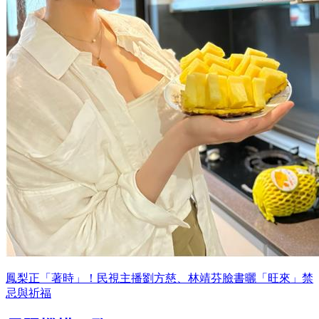
鳳梨正「著時」！民視主播劉方慈、林靖芬臉書曬「旺來」禁
忌與祈福