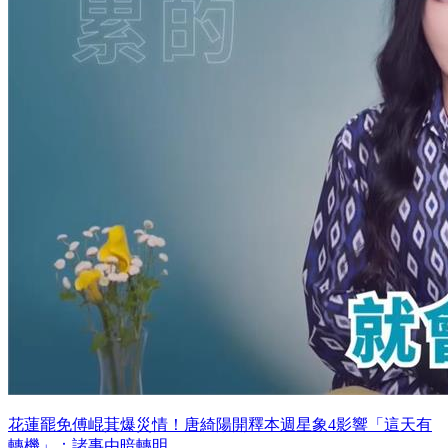
花蓮罷免傅崐萁爆災情！唐綺陽開釋本週星象4影響「這天有
轉機」：諸事由暗轉明