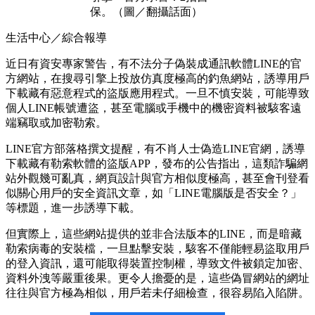
保。（圖／翻攝話面）
生活中心／綜合報導
近日有資安專家警告，有不法分子偽裝成通訊軟體LINE的官
方網站，在搜尋引擎上投放仿真度極高的釣魚網站，誘導用戶
下載藏有惡意程式的盜版應用程式。一旦不慎安裝，可能導致
個人LINE帳號遭盜，甚至電腦或手機中的機密資料被駭客遠
端竊取或加密勒索。
LINE官方部落格撰文提醒，有不肖人士偽造LINE官網，誘導
下載藏有勒索軟體的盜版APP，發布的公告指出，這類詐騙網
站外觀幾可亂真，網頁設計與官方相似度極高，甚至會刊登看
似關心用戶的安全資訊文章，如「LINE電腦版是否安全？」
等標題，進一步誘導下載。
但實際上，這些網站提供的並非合法版本的LINE，而是暗藏
勒索病毒的安裝檔，一旦點擊安裝，駭客不僅能輕易盜取用戶
的登入資訊，還可能取得裝置控制權，導致文件被鎖定加密、
資料外洩等嚴重後果。更令人擔憂的是，這些偽冒網站的網址
往往與官方極為相似，用戶若未仔細檢查，很容易陷入陷阱。