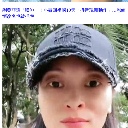
剩亞亞還「啞啞」！小微回祖國10天「抖音現新動作」…恩綺
悄改名也被抓包