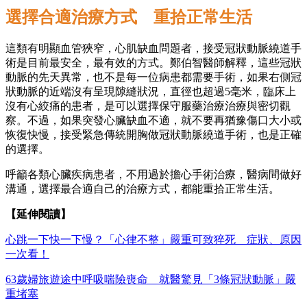
選擇合適治療方式 重拾正常生活
這類有明顯血管狹窄，心肌缺血問題者，接受冠狀動脈繞道手
術是目前最安全，最有效的方式。鄭伯智醫師解釋，這些冠狀
動脈的先天異常，也不是每一位病患都需要手術，如果右側冠
狀動脈的近端沒有呈現隙縫狀況，直徑也超過5毫米，臨床上
沒有心絞痛的患者，是可以選擇保守服藥治療治療與密切觀
察。不過，如果突發心臟缺血不適，就不要再猶豫傷口大小或
恢復快慢，接受緊急傳統開胸做冠狀動脈繞道手術，也是正確
的選擇。
呼籲各類心臟疾病患者，不用過於擔心手術治療，醫病間做好
溝通，選擇最合適自己的治療方式，都能重拾正常生活。
【延伸閱讀】
心跳一下快一下慢？「心律不整」嚴重可致猝死 症狀、原因
一次看！
63歲婦旅遊途中呼吸喘險喪命 就醫驚見「3條冠狀動脈」嚴
重堵塞