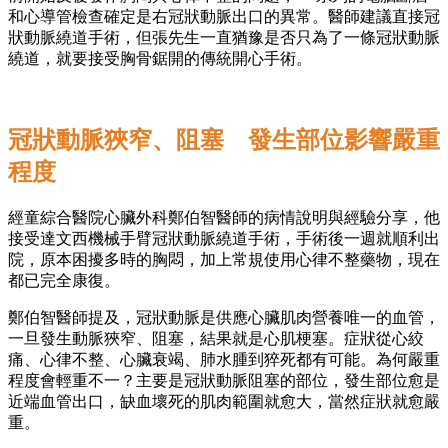
和心導管檢查確定是右冠狀動脈出口的異常。醫師建議直接冠
狀動脈繞道手術，但張先生一直猶豫是否只為了一條冠狀動脈
繞道，就要接受胸骨鋸開的傳統開心手術。
冠狀動脈狹窄、阻塞 發生部位影響嚴重
程度
經童綜合醫院心臟外科鄭伯智醫師的病情說明與經驗分享，他
接受達文西機械手臂冠狀動脈繞道手術，手術後一週就順利出
院，原本困擾多時的胸悶，加上常規使用心律不整藥物，現在
都已完全康復。
鄭伯智醫師提及，冠狀動脈是供應心臟肌肉營養唯一的血管，
一旦發生動脈狹窄、阻塞，結果就是心肌梗塞。症狀從心絞
痛、心律不整、心臟衰竭、肺水腫到猝死都有可能。為何嚴重
程度會輕重不一？主要是冠狀動脈阻塞的部位，發生部位愈是
近端血管出口，缺血壞死的肌肉範圍就愈大，當然症狀就愈嚴
重。