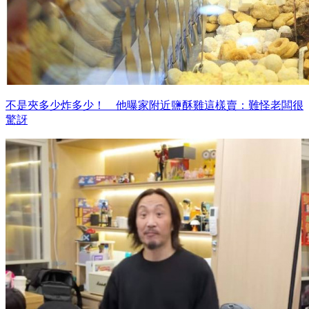
不是夾多少炸多少！ 他曝家附近鹽酥雞這樣賣：難怪老闆很
驚訝