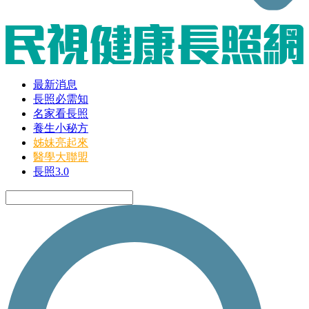
最新消息
長照必需知
名家看長照
養生小秘方
姊妹亮起來
醫學大聯盟
長照3.0