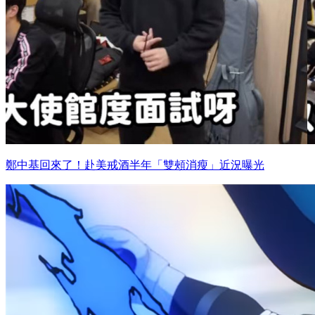
鄭中基回來了！赴美戒酒半年「雙頰消瘦」近況曝光