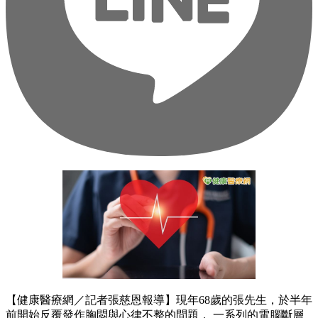
【健康醫療網／記者張慈恩報導】現年68歲的張先生，於半年
前開始反覆發作胸悶與心律不整的問題， 一系列的電腦斷層