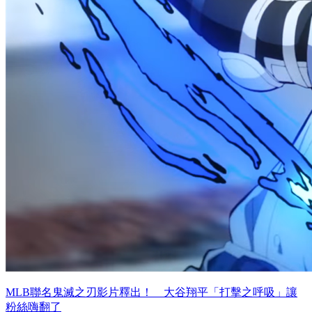
MLB聯名鬼滅之刃影片釋出！ 大谷翔平「打擊之呼吸」讓
粉絲嗨翻了