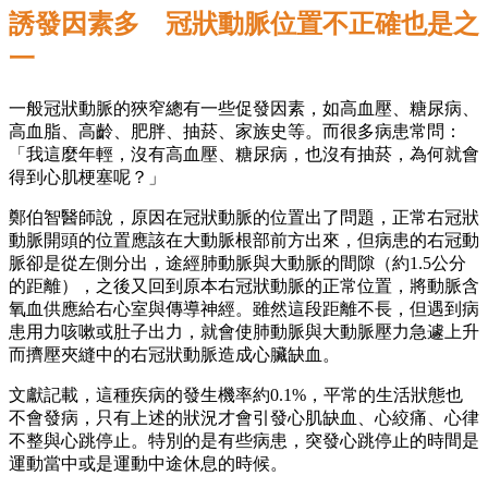
誘發因素多 冠狀動脈位置不正確也是之
一
一般冠狀動脈的狹窄總有一些促發因素，如高血壓、糖尿病、
高血脂、高齡、肥胖、抽菸、家族史等。而很多病患常問：
「我這麼年輕，沒有高血壓、糖尿病，也沒有抽菸，為何就會
得到心肌梗塞呢？」
鄭伯智醫師說，原因在冠狀動脈的位置出了問題，正常右冠狀
動脈開頭的位置應該在大動脈根部前方出來，但病患的右冠動
脈卻是從左側分出，途經肺動脈與大動脈的間隙（約1.5公分
的距離），之後又回到原本右冠狀動脈的正常位置，將動脈含
氧血供應給右心室與傳導神經。雖然這段距離不長，但遇到病
患用力咳嗽或肚子出力，就會使肺動脈與大動脈壓力急遽上升
而擠壓夾縫中的右冠狀動脈造成心臟缺血。
文獻記載，這種疾病的發生機率約0.1%，平常的生活狀態也
不會發病，只有上述的狀況才會引發心肌缺血、心絞痛、心律
不整與心跳停止。特別的是有些病患，突發心跳停止的時間是
運動當中或是運動中途休息的時候。