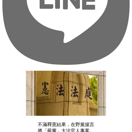
不滿釋憲結果，在野黨揚言
將「嚴審」大法官人事案。