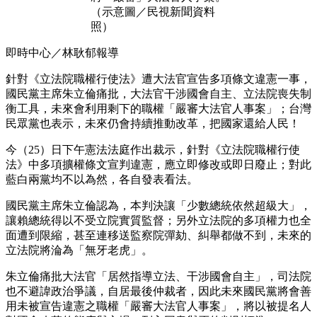
（示意圖／民視新聞資料
照）
即時中心／林耿郁報導
針對《立法院職權行使法》遭大法官宣告多項條文違憲一事，
國民黨主席朱立倫痛批，大法官干涉國會自主、立法院喪失制
衡工具，未來會利用剩下的職權「嚴審大法官人事案」；台灣
民眾黨也表示，未來仍會持續推動改革，把國家還給人民！
今（25）日下午憲法法庭作出裁示，針對《立法院職權行使
法》中多項擴權條文宣判違憲，應立即修改或即日廢止；對此
藍白兩黨均不以為然，各自發表看法。
國民黨主席朱立倫認為，本判決讓「少數總統依然超級大」，
讓賴總統得以不受立院實質監督；另外立法院的多項權力也全
面遭到限縮，甚至連移送監察院彈劾、糾舉都做不到，未來的
立法院將淪為「無牙老虎」。
朱立倫痛批大法官「居然指導立法、干涉國會自主」，司法院
也不避諱政治爭議，自居最後仲裁者，因此未來國民黨將會善
用未被宣告違憲之職權「嚴審大法官人事案」，將以被提名人