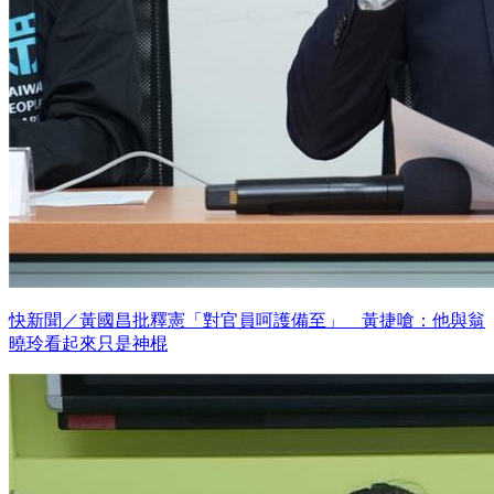
快新聞／黃國昌批釋憲「對官員呵護備至」 黃捷嗆：他與翁
曉玲看起來只是神棍