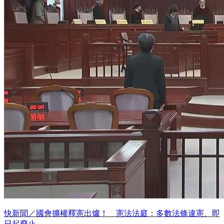
快新聞／國會擴權釋憲出爐！ 憲法法庭：多數法條違憲、即
日起廢止