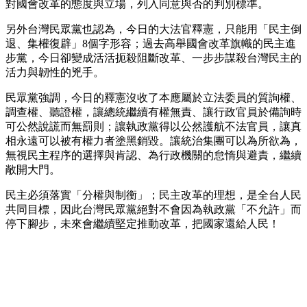
對國會改革的態度與立場，列入同意與否的判別標準。
另外台灣民眾黨也認為，今日的大法官釋憲，只能用「民主倒
退、集權復辟」8個字形容；過去高舉國會改革旗幟的民主進
步黨，今日卻變成活活扼殺阻斷改革、一步步謀殺台灣民主的
活力與韌性的兇手。
民眾黨強調，今日的釋憲沒收了本應屬於立法委員的質詢權、
調查權、聽證權，讓總統繼續有權無責、讓行政官員於備詢時
可公然說謊而無罰則；讓執政黨得以公然護航不法官員，讓真
相永遠可以被有權力者塗黑銷毀。讓統治集團可以為所欲為，
無視民主程序的選擇與肯認、為行政機關的怠惰與避責，繼續
敞開大門。
民主必須落實「分權與制衡」；民主改革的理想，是全台人民
共同目標，因此台灣民眾黨絕對不會因為執政黨「不允許」而
停下腳步，未來會繼續堅定推動改革，把國家還給人民！