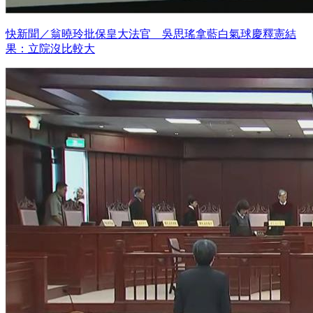
快新聞／翁曉玲批保皇大法官 吳思瑤拿藍白氣球慶釋憲結
果：立院沒比較大