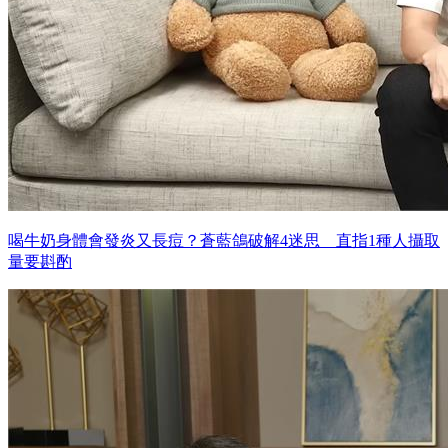
喝牛奶身體會發炎又長痘？蒼藍鴿破解4迷思 直指1種人攝取
量要斟酌