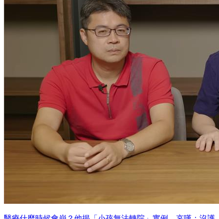
醫療什麼時候會崩？他揭「小孩無法轉院」實例 哀嘆：沒護