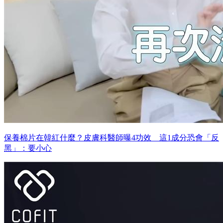
保養棉片在韓紅什麼？皮膚科醫師曝4功效 這1成分恐會「反
黑」：要小心