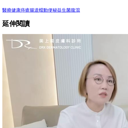
醫療
健康
痔瘡
腸道蠕動
便秘
益生菌
腹瀉
延伸閱讀