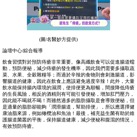
(圖/名醫妙方提供)
論壇中心/綜合報導
飲食習慣對於預防痔瘡非常重要。像高纖飲食可以促進腸道蠕
動，預防便秘，減少痔瘡的發生機率，因此我們需要多攝取蔬
菜、水果、全穀雜糧等；而過於辛辣的食物則會刺激腸道，影
響腸道的健康，因此在飲食上應該避免過度辛辣！此外，大量
飲水能保持腸內環境的濕潤，使排便更為順暢，間接降低痔瘡
的生長風險，相反的酒精則有可能引發便秘，增加肛門壓力，
因此能不喝就不喝！而雖然過多的脂肪攝取是會導致便秘，但
是適量的脂肪卻能夠「潤滑腸道，幫助排便」，所以應選擇健
康油脂來源，例如橄欖油和魚油！最後，補充益生菌有助於維
護腸道菌叢的平衡，保持腸道健康，減少便秘和腹瀉的情況，
有效預防痔瘡。