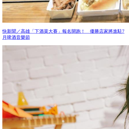
快新聞／高雄「下酒菜大賽」報名開跑！ 優勝店家將進駐7
月啤酒音樂節