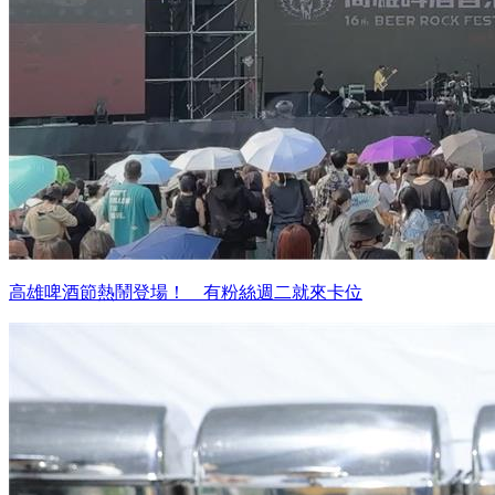
高雄啤酒節熱鬧登場！ 有粉絲週二就來卡位