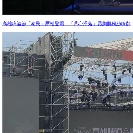
高雄啤酒節「泰民」壓軸登場 「背心滑落」露胸肌粉絲嗨翻