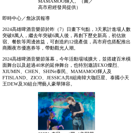
MAMAMOO輝人。（圖／
高市府經發局提供）
即時中心／詹詠淇報導
2024高雄啤酒音樂節於昨（7）日畫下句點，3天累計進場人數
突破8萬人，繼去年突破6萬人後，再創下歷史新高，初估旅
宿、餐飲等周邊效益，可創造約12億產值，高市府也搭配推出
商圈夜市優惠券等，帶動觀光人潮。
2024高雄啤酒音樂節落幕，今年活動場域擴大，並搭建百米橫
面舞台以及超過40米的延伸舞台，也特別邀請EXO燦烈、
XIUMIN、CHEN、SHINe泰民、MAMAMOO輝人及
FTISLAND、ZICO、JESSICA共8組南韓大咖巨星、泰國小天
王DEW及30組台灣藝人豪華陣容。