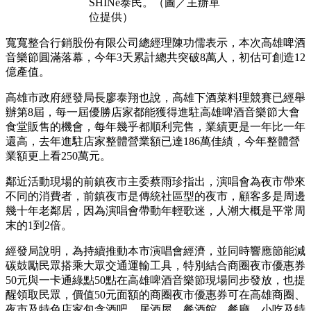
SHINe泰民。（圖／主辦單
位提供）
寬寬整合行銷股份有限公司總經理陳功儒表示，本次高雄啤酒
音樂節圓滿落幕，今年3天累計總共突破8萬人，初估可創造12
億產值。
高雄市政府經發局長廖泰翔也說，高雄下酒菜料理競賽已經舉
辦第8屆，每一屆優勝店家都能獲得進駐高雄啤酒音樂節大會
食堂販售的機會，每年幾乎都順利完售，業績更是一年比一年
還高，去年進駐店家整體營業額已達186萬佳績，今年整體營
業額更上看250萬元。
鄰近活動現場的前鎮夜市主委蔡雨珍指出，演唱會為夜市帶來
不同的消費者，前鎮夜市是傳統社區型的夜市，顧客多是周邊
幾十年老鄰居，因為演唱會帶動年輕歌迷，人潮大概是平常周
末的1到2倍。
經發局說明，為持續推動本市演唱會經濟，並同時響應節能減
碳鼓勵民眾搭乘大眾交通運輸工具，特別結合商圈夜市優惠券
50元與一卡通綠點50點在高雄啤酒音樂節現場同步發放，也提
醒領取民眾，價值50元面額的商圈夜市優惠券可在高雄商圈、
夜市及特色店家包含酒吧、居酒屋、餐酒館、餐廳、小吃及特