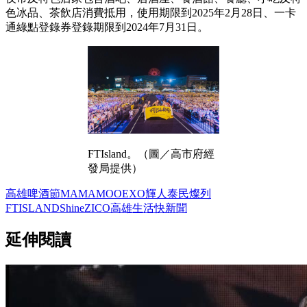
色冰品、茶飲店消費抵用，使用期限到2025年2月28日、一卡
通綠點登錄券登錄期限到2024年7月31日。
FTIsland。（圖／高市府經
發局提供）
高雄啤酒節
MAMAMOO
EXO
輝人
泰民
燦列
FTISLAND
Shine
ZICO
高雄
生活
快新聞
延伸閱讀