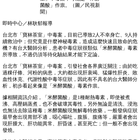
菌酸」作祟。（圖／民視新
聞）
即時中心／林耿郁報導
台北市「寶林茶室」中毒案，目前已導致2人不幸身亡、9人持
續救治中；但究竟是什麼神秘毒素，造成這麼快速且致命的危
機？有台大醫師分析，患者中毒症狀很類似「米酵菌酸」毒素
所導致，不過仍須等待化驗結果才能下定論。
台北市「寶林茶室」中毒案，引發社會各界廣泛關注；由於吃
過粿仔條、河粉的病患，大約都出現肝衰竭、猛爆性肝炎、敗
血性休克、代謝性酸中毒等症狀，因此有不具名的台大醫師分
析，初步看起來像是「米酵菌酸」毒素作祟。
據相關資訊介紹，「米酵菌酸」是1種耐熱毒素，即使被煮
沸、高壓鍋蒸煮，也不會破壞其毒性，另外無論是清洗、浸泡
也無法去除這種毒；米酵菌酸現無解毒特效藥，一般發病症狀
最早會出現胃部不適，噁心嘔吐，腹脹、腹痛等，嚴重者會出
現肝腫大、肝功能異常、肝昏迷，甚至死亡；但一般不會出現
發燒。