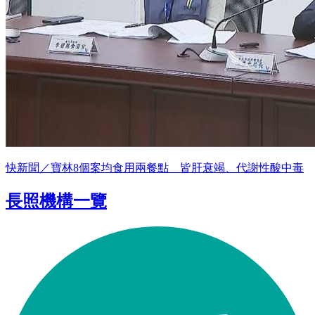
快新聞／寶林8個案均食用兩餐點 皆肝衰竭、代謝性酸中毒
長照機構一覽