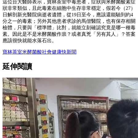
這位台大醫師表示，寶林茶室中毒患者，症狀與米酵菌酸素症
狀非常類似，且此毒素在細胞中生存非常穩定，假若今（27）
日解剖新光醫院病逝者遺體，從19日至今，應該還能驗到約4
分之一的毒素；另外其他患者求診的馬偕醫院，也有保存相關
檢體，只要與「標準體」比對，就能立刻確認究竟是哪一種毒
素。因此是不是米酵菌酸作祟？或者真兇「另有其人」？答案
應該很快就能水落石出。
寶林茶室
米酵菌酸
社會
健康
快新聞
延伸閱讀