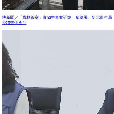
快新聞／「寶林茶室」食物中毒案延燒 食藥署、新北衛生局
今稽查供應商