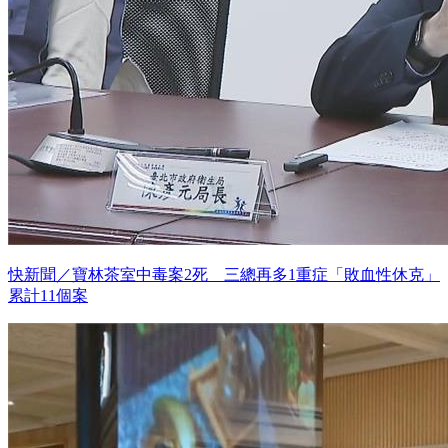
快新聞／寶林茶室中毒案2死 三總再多1重症「敗血性休克」
累計11個案