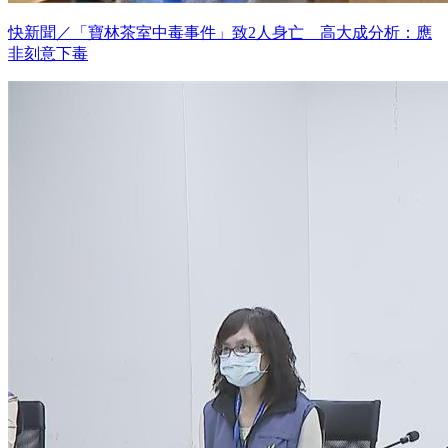
快新聞／「寶林茶室中毒事件」致2人身亡 高大成分析：應
非刻意下毒