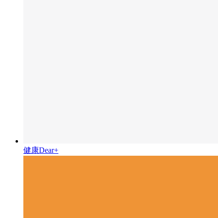
健康Dear+