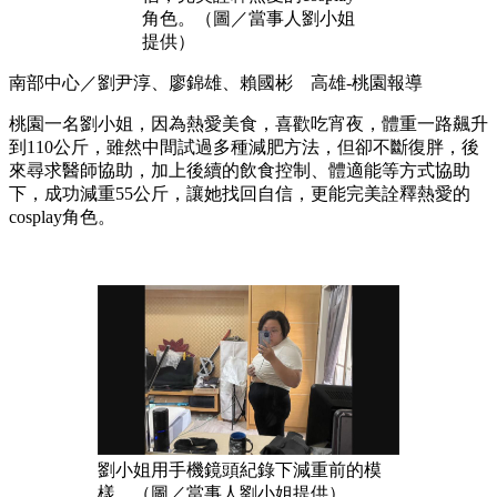
角色。（圖／當事人劉小姐
提供）
南部中心／劉尹淳、廖錦雄、賴國彬 高雄-桃園報導
桃園一名劉小姐，因為熱愛美食，喜歡吃宵夜，體重一路飆升
到110公斤，雖然中間試過多種減肥方法，但卻不斷復胖，後
來尋求醫師協助，加上後續的飲食控制、體適能等方式協助
下，成功減重55公斤，讓她找回自信，更能完美詮釋熱愛的
cosplay角色。
劉小姐用手機鏡頭紀錄下減重前的模
樣。（圖／當事人劉小姐提供）