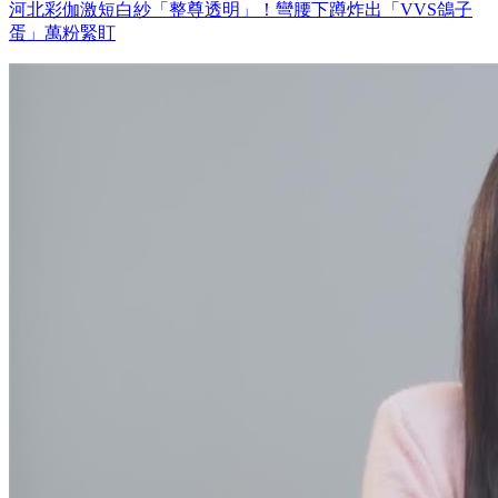
河北彩伽激短白紗「整尊透明」！彎腰下蹲炸出「VVS鴿子
蛋」萬粉緊盯