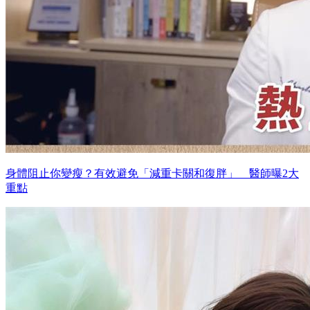
身體阻止你變瘦？有效避免「減重卡關和復胖」 醫師曝2大
重點