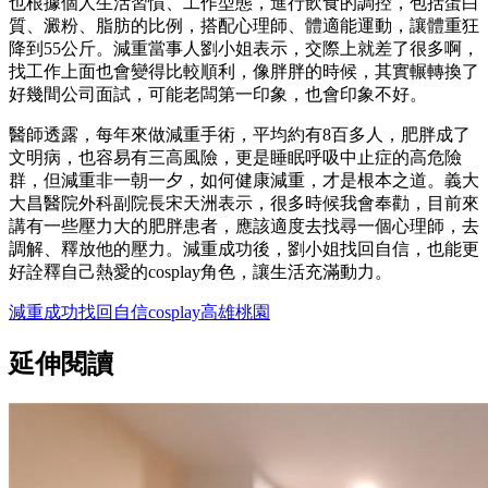
也根據個人生活習慣、工作型態，進行飲食的調控，包括蛋白
質、澱粉、脂肪的比例，搭配心理師、體適能運動，讓體重狂
降到55公斤。減重當事人劉小姐表示，交際上就差了很多啊，
找工作上面也會變得比較順利，像胖胖的時候，其實輾轉換了
好幾間公司面試，可能老闆第一印象，也會印象不好。
醫師透露，每年來做減重手術，平均約有8百多人，肥胖成了
文明病，也容易有三高風險，更是睡眠呼吸中止症的高危險
群，但減重非一朝一夕，如何健康減重，才是根本之道。義大
大昌醫院外科副院長宋天洲表示，很多時候我會奉勸，目前來
講有一些壓力大的肥胖患者，應該適度去找尋一個心理師，去
調解、釋放他的壓力。減重成功後，劉小姐找回自信，也能更
好詮釋自己熱愛的cosplay角色，讓生活充滿動力。
減重成功
找回自信
cosplay
高雄
桃園
延伸閱讀