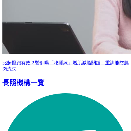
比超慢跑有效？醫師曝「吃睡練」增肌減脂關鍵：重訓能防肌
肉流失
長照機構一覽