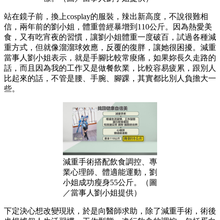
站在鏡子前，換上cosplay的服裝，辣出新高度，不說很難相
信，兩年前的劉小姐，體重曾經暴增到110公斤。因為熱愛美
食，又有吃宵夜的習慣，讓劉小姐體重一度破百，試過各種減
重方式，但就像溜溜球效應，反覆的復胖，讓她很困擾。減重
當事人劉小姐表示，就是手腳比較常痠痛，如果妳長久走路的
話，而且因為我的工作又是做餐飲業，比較容易疲累，跟別人
比起來的話，不管是腰、手腕、腳踝，其實都比別人負擔大一
些。
減重手術搭配飲食調控、專
業心理師、體適能運動，劉
小姐成功瘦身55公斤。（圖
／當事人劉小姐提供）
下定決心想改變現狀，於是向醫師求助，除了減重手術，術後