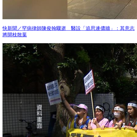
快新聞／罕病律師陳俊翰驟逝 醫設「追思連儂牆」：其意志
將開枝散葉