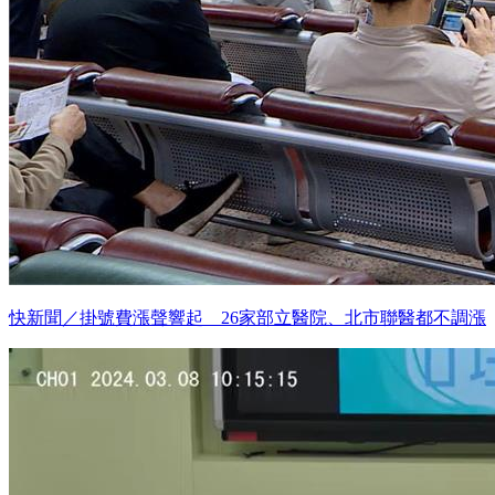
快新聞／掛號費漲聲響起 26家部立醫院、北市聯醫都不調漲