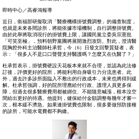
即時中心／高睿鴻報導
近日，衛福部研擬取消「醫療機構掛號費調整」的備查制度，
也就是未來各間診所，將能依據市場機制，自行調整掛號費。
由於此舉將取消現行的掛號費上限，讓國民黨立委吳宗憲批
「可笑至極」，預料朝野黨團將展開激烈攻防。對此，澄清醫
院胸腔外科主治醫師杜承哲，今（6）日發文回擊質疑者，表
示：「很多人不是口口聲聲支持醫護嗎？怎麼又在仇醫了？」
杜承哲表示，掛號費硬設天花板本來就不合理，並認為此法修
訂後，評價更好的院所，將能利用自身吸引力分流患者。此
外，過去許多診所面臨入不敷出的行政成本，未來也將得到緩
解。杜承哲強調，好的院所理應給付行政、護理人員更多保
障，但過去很多醫療費用都被綁住、不能隨意喊漲，根本沒空
間給出更好的待遇。他提到，健保給付金額調整每幾年才審一
次，根本緩不濟急。如果連掛號費也限制，很多要做預防接種
的診所，可能水電費都不夠繳。