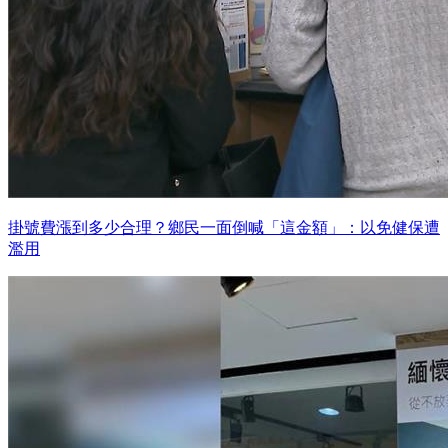
掛號費漲到多少合理？鄉民一面倒喊「這金額」：以免健保遭
濫用