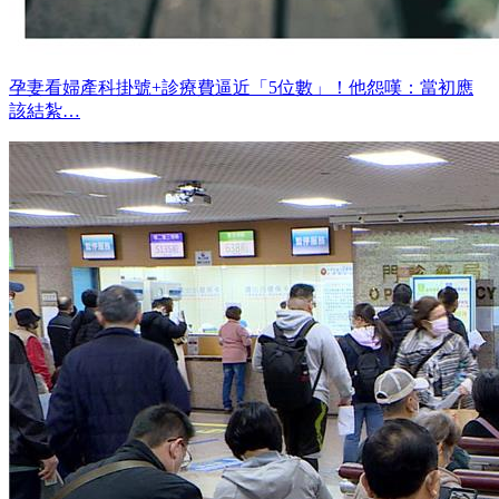
孕妻看婦產科掛號+診療費逼近「5位數」！他怨嘆：當初應
該結紮…