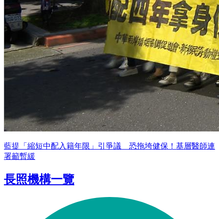
藍提「縮短中配入籍年限」引爭議 恐拖垮健保！基層醫師連
署籲暫緩
長照機構一覽