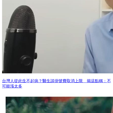
台灣人從此生不起病？醫生談掛號費取消上限 揭這點稱：不
可能漲太多