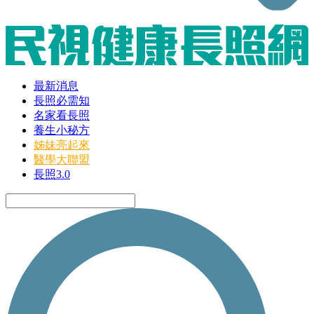
最新消息
長照必需知
名家看長照
養生小秘方
姊妹亮起來
醫學大聯盟
長照3.0