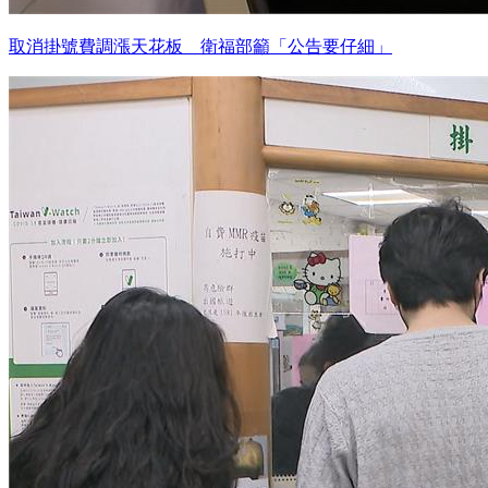
取消掛號費調漲天花板 衛福部籲「公告要仔細」