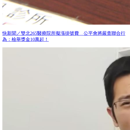
快新聞／雙北265醫療院所擬漲掛號費 公平會將嚴查聯合行
為：檢舉獎金10萬起！