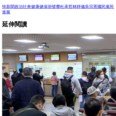
快新聞
政治
社會
健康
健保
掛號費
杜承哲
林靜儀
吳宗憲
國民黨
民
進黨
延伸閱讀