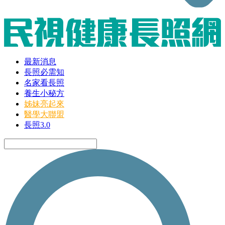
最新消息
長照必需知
名家看長照
養生小秘方
姊妹亮起來
醫學大聯盟
長照3.0