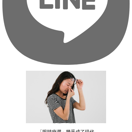
「眼睛痠澀」幾乎成了現代