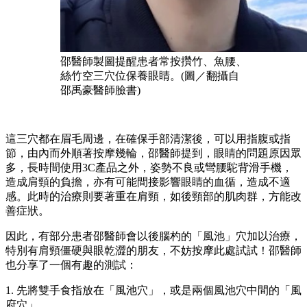
邵醫師製圖提醒患者常按攢竹、魚腰、
絲竹空三穴位保養眼睛。(圖／翻攝自
邵禹豪醫師臉書)
這三穴都在眉毛周邊，在確保手部清潔後，可以用指腹或指
節，由內而外順著按摩幾輪，邵醫師提到，眼睛的問題原因眾
多，長時間使用3C產品之外，姿勢不良或彎腰駝背滑手機，
造成肩頸的負擔，亦有可能間接影響眼睛的血循，造成不適
感。此時的治療則要著重在肩頸，如後頸部的肌肉群，方能改
善症狀。
因此，有部分患者邵醫師會以後腦杓的「風池」穴加以治療，
特別有肩頸僵硬與眼乾澀的朋友，不妨按摩此處試試！邵醫師
也分享了一個有趣的測試：
1. 先將雙手食指放在「風池穴」，或是兩個風池穴中間的「風
府穴」。