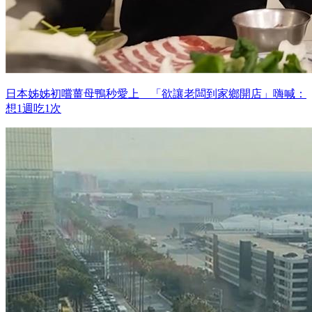
日本姊姊初嚐薑母鴨秒愛上 「欲讓老闆到家鄉開店」嗨喊：
想1週吃1次