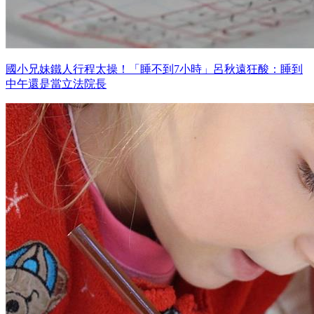
國小兄妹鐵人行程太操！「睡不到7小時」呂秋遠狂酸：睡到
中午還是當立法院長