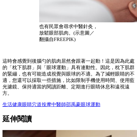
也有民眾會尋求中醫針灸，
放鬆眼部肌肉。(示意圖／
翻攝自FREEPIK)
這時會感覺到後腦勺的肌肉居然會跟著一起動！這是因為此處
的「枕下肌群」與「眼球運動」具有連動性。因此，枕下肌群
的緊繃，也有可能造成視覺與眼球的不適。為了減輕眼睛的不
適，您還可以採取一些措施，比如限制手機使用時間、使用藍
光濾鏡、保持適當的閱讀距離、定期進行眼睛休息和遠視遠
方。
生活
健康
眼睛
穴道按摩
中醫師邵禹豪
眼球運動
延伸閱讀