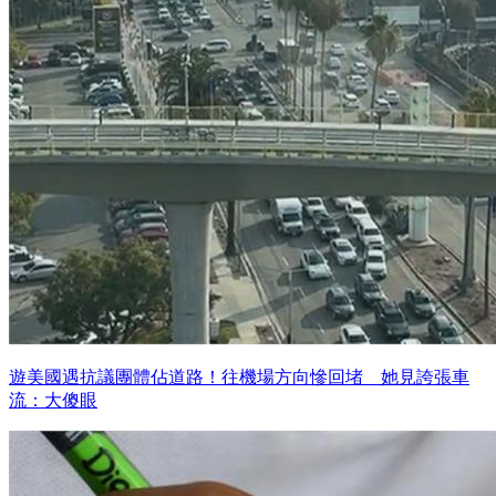
遊美國遇抗議團體佔道路！往機場方向慘回堵 她見誇張車
流：大傻眼