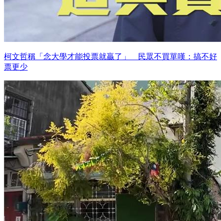
柯文哲稱「念大學才能投票就贏了」 民眾不買單嘆：搞不好
票更少