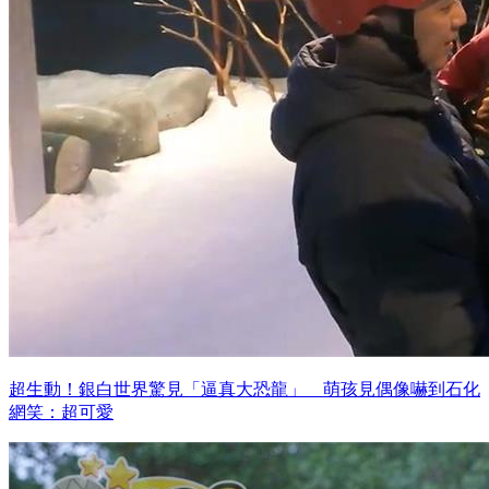
超生動！銀白世界驚見「逼真大恐龍」 萌孩見偶像嚇到石化
網笑：超可愛