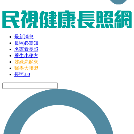
最新消息
長照必需知
名家看長照
養生小秘方
姊妹亮起來
醫學大聯盟
長照3.0