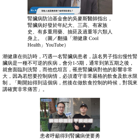
腎臟病防治基金會的吳麥斯醫師指出，
腎臟病好發於年紀大、三高、有家族
史、有多重用藥、抽菸及過重等六類人
身上。（圖／翻攝「潮健康 Cool
Health」YouTube）
潮健康在街訪時，巧遇一名腎臟病患者，該名男子指出慢性腎
臟病是一種不可逆的疾病，會分1-5期，通常到第五期之後，
就會面臨到洗腎，而他也坦言，罹患腎臟病對他的影響非常
大，因為若想要控制病情，必須遵守非常嚴格的飲食及飲水限
制，「剛開始得到這個病，然後在做飲食控制的時候，對我來
講確實非常痛苦」。
患者呼籲得到腎臟病便要勇