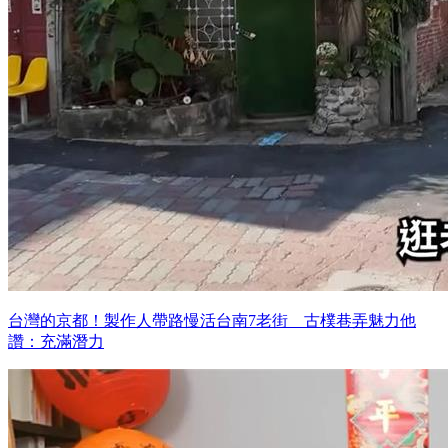
台灣的京都！製作人帶路慢活台南7老街 古樸巷弄魅力他
讚：充滿潛力