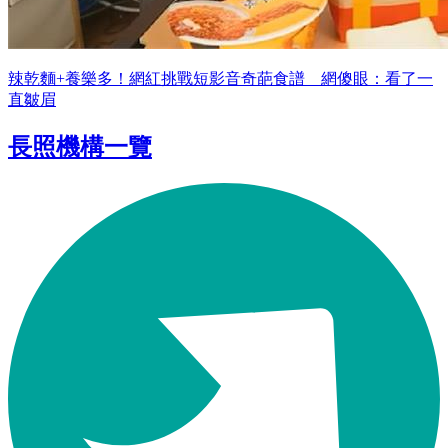
辣乾麵+養樂多！網紅挑戰短影音奇葩食譜 網傻眼：看了一
直皺眉
長照機構一覽