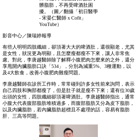
髒脂肪，不再受啤酒肚困
擾。（圖／翻攝「初日醫學
- 宋晏仁醫師 x Cofit」
YouTube）
影音中心／陳瑞婷報導
有些人明明四肢纖細，卻頂著大大的啤酒肚，還很顯老，尤其
是女性，狀況更為明顯，且怎麼瘦都瘦不下來，讓人非常焦
慮。對此，李唐越醫師除了解釋小腹肥肉怎麼來的之外，還分
享甩開內臟脂肪口訣「534」，分別為減重5%、3種運動，以
及4大飲食，改善小腹肥肉難瘦問題。
李唐越醫師在診所工作時，常常碰到許多女性前來詢問，表示
自己四肢和胸部都瘦了，但是肚子就是瘦不下來；還有位30歲
出頭的女性，四肢纖細卻頂著啤酒肚。李唐越醫師指出，通常
小腹大代表腹部脂肪堆積過多，而腹部脂肪又分為皮下脂肪，
以及內臟脂肪，若內臟脂肪超標且不處理的話，容易有脂肪
肝、三高等問題。