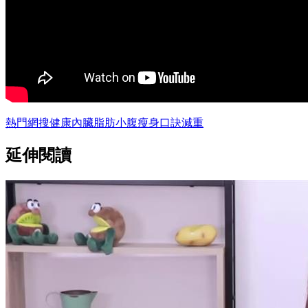
熱門網搜
健康
內臟脂肪
小腹
瘦身
口訣
減重
延伸閱讀