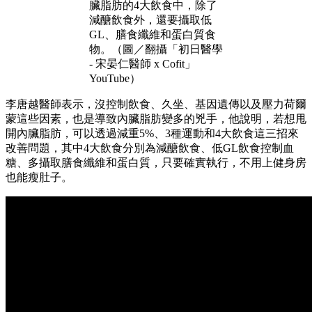
臟脂肪的4大飲食中，除了
減醣飲食外，還要攝取低
GL、膳食纖維和蛋白質食
物。（圖／翻攝「初日醫學
- 宋晏仁醫師 x Cofit」
YouTube）
李唐越醫師表示，沒控制飲食、久坐、基因遺傳以及壓力荷爾
蒙這些因素，也是導致內臟脂肪變多的兇手，他說明，若想甩
開內臟脂肪，可以透過減重5%、3種運動和4大飲食這三招來
改善問題，其中4大飲食分別為減醣飲食、低GL飲食控制血
糖、多攝取膳食纖維和蛋白質，只要確實執行，不用上健身房
也能瘦肚子。