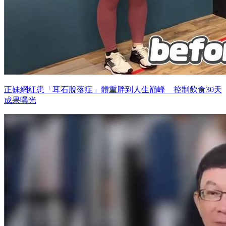
正妹網紅患「耳石脫落症」體重胖到人生巔峰 控制飲食30天
成果曝光