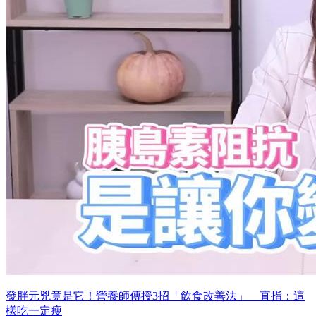
發胖元兇竟是它！營養師傳授3招「飲食改善法」 直指：這
樣吃一定瘦