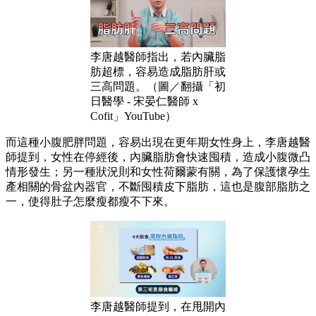
李唐越醫師指出，若內臟脂
肪超標，容易造成脂肪肝或
三高問題。（圖／翻攝「初
日醫學 - 宋晏仁醫師 x
Cofit」YouTube）
而這種小腹肥胖問題，容易出現在更年期女性身上，李唐越醫
師提到，女性在停經後，內臟脂肪會快速囤積，造成小腹微凸
情形發生；另一種狀況則和女性荷爾蒙有關，為了保護懷孕生
產相關的骨盆內器官，不斷囤積皮下脂肪，這也是腹部脂肪之
一，使得肚子怎麼瘦都瘦不下來。
李唐越醫師提到，在甩開內