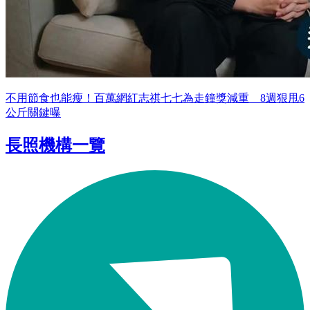
不用節食也能瘦！百萬網紅志祺七七為走鐘獎減重 8週狠甩6
公斤關鍵曝
長照機構一覽