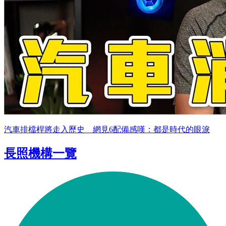
汽車排檔桿將走入歷史 網見6配備感嘆：都是時代的眼淚
長照機構一覽