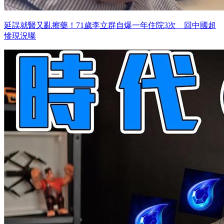
延誤就醫又亂擦藥！71歲李立群自爆一年住院3次 回中國超
慘現況曝