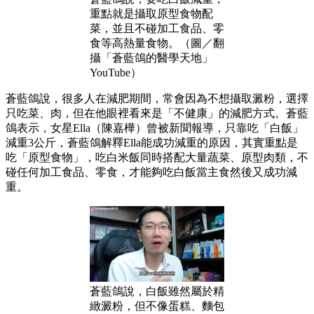
重點就是攝取原型食物配
菜，並且不碰加工食品、零
食等高熱量食物。（圖／翻
攝「蒼藍鴿的醫學天地」
YouTube）
蒼藍鴿說，很多人在減肥期間，常會因為不想攝取澱粉，選擇
只吃菜、肉，但在他眼裡看來是「不健康」的減肥方式。蒼藍
鴿表示，女星Ella（陳嘉樺）曾被新聞報導，只靠吃「白飯」
減重3公斤，蒼藍鴿解釋Ella能成功減重的原因，其實重點是
吃「原型食物」，吃白米飯同時搭配大量蔬菜、原型肉類，不
碰任何加工食品、零食，才能夠吃白飯當主食然後又成功減
重。
蒼藍鴿說，白飯雖然屬於精
緻澱粉，但不像蛋糕、麵包