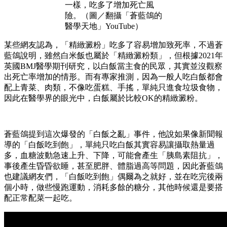
一樣，吃多了增加死亡風
險。（圖／翻攝「蒼藍鴿的
醫學天地」YouTube）
某些網友認為，「精緻澱粉」吃多了容易增加致死率，不過蒼
藍鴿說明，雖然白米飯也屬於「精緻澱粉類」，但根據2021年
英國BMJ醫學期刊研究，以白飯當主食的民眾，其實並沒觀察
出死亡率增加的情形。而有專家推測，因為一般人吃白飯都會
配上青菜、肉類，不像吃蛋糕、手搖，單純只進食垃圾食物，
因此在醫學界的眼光中，白飯屬於比較OK的精緻澱粉。
蒼藍鴿提到這次爆發的「白飯之亂」事件，他說如果像新聞報
導的「白飯吃到飽」，單純只吃白飯其實容易讓攝取熱量過
多，血糖波動急速上升、下降，可能會產生「胰島素阻抗」，
事後產生昏昏欲睡，甚至肥胖、體脂過高等問題，因此蒼藍鴿
也建議網友們，「白飯吃到飽」偶爾為之就好，並在吃完後兩
個小時，做些慢跑運動，消耗多餘的糖分，其他時候還是要搭
配正常配菜一起吃。