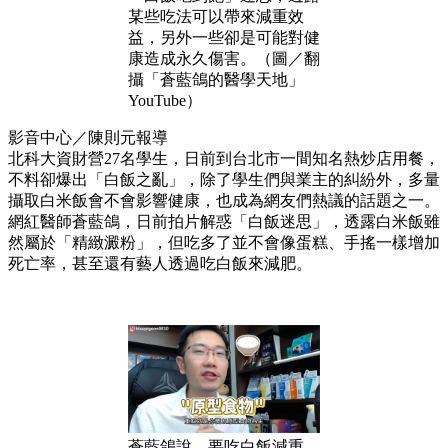
某些吃法可以帶來減重效
益，另外一些卻是可能對健
康造成永久傷害。（圖／翻
攝「蒼藍鴿的醫學天地」
YouTube）
影音中心／陳則元報導
北科大資財營27名學生，日前到台北市一間知名熱炒店用餐，
不料卻爆出「白飯之亂」，除了學生們與業主的糾紛外，多量
攝取白米飯會不會影響健康，也成為網友們熱議的話題之一。
網紅醫師蒼藍鴿，日前拍片解惑「白飯迷思」，透露白米飯雖
然屬於「精緻澱粉」，但吃多了並不會像蛋糕、手搖一樣增加
死亡率，甚至還有藝人透過吃白飯來減肥。
蒼藍鴿說，要吃白飯減重，