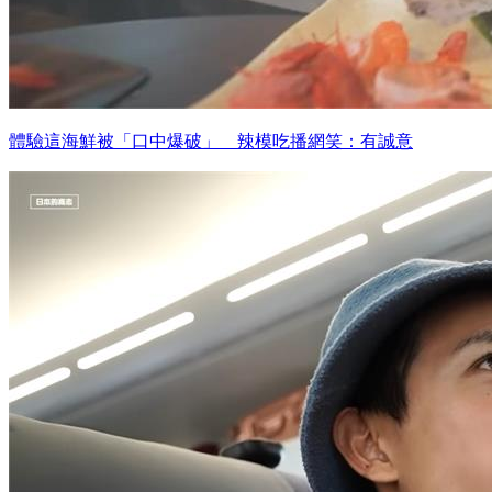
體驗這海鮮被「口中爆破」 辣模吃播網笑：有誠意