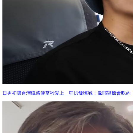
日男初嚐台灣鐵路便當秒愛上 狂扒飯嗨喊：像耶誕節會吃的