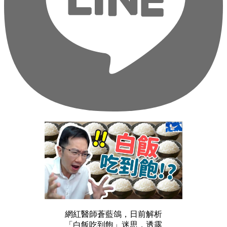
網紅醫師蒼藍鴿，日前解析
「白飯吃到飽」迷思，透露