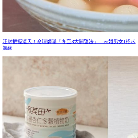
旺財把握這天！命理師曝「冬至8大開運法」：未婚男女1招求
姻緣