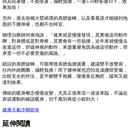
與其站著做，不如坐著，減輕負擔，一邊5-10秒各做10下，效
果加倍！
另外，過去俗稱大臂繞環的肩膀旋轉，以及看看誰才能碰到地
面的下腰伸展，也都不合時宜。
物理治療師何偉強說，「後來就是慢慢發現，其實做這些動作
啊，對身體或是對脊椎，其實會有一些負擔，近年來就慢慢去
改進這些，舒緩伸展的動作，來盡量避免因為做這些動作，而
承受一些不必要受傷的風險。」
錯誤的肩膀旋轉，可能導致肩膀負擔過重，建議雙手放雙肩，
往內外繞圈圈，減輕負擔！而下腰伸展也恐怕造成腰部受傷，
比較安全的作法，是平躺雙手抱膝，慢慢靠近胸腔，緩和又能
達到效果。
傳統的暖身概念慢慢改變，尤其正值寒流一波波來臨，不論起
床或運動的確該暖身，但千萬別再從小錯到大！
健康
天氣冷
關節炎
延伸閱讀