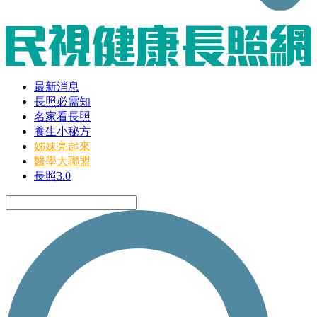
最新消息
長照必需知
名家看長照
養生小秘方
姊妹亮起來
醫學大聯盟
長照3.0