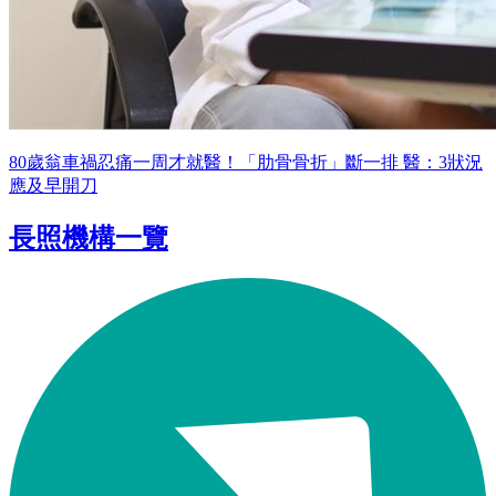
80歲翁車禍忍痛一周才就醫！「肋骨骨折」斷一排 醫：3狀況
應及早開刀
長照機構一覽