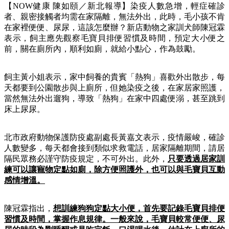
【NOW健康 陳如頤／新北報導】染疫人數急增，輕症確診
者、親密接觸者均需在家隔離，無法外出，此時，毛小孩不肯
在家裡便便、尿尿，這該怎麼辦？新店動物之家訓犬師陳冠霖
表示，飼主應先觀察毛寶貝排便習慣及時間，預定大小便之
前，關在廁所內，順利如廁，就給小點心，作為鼓勵。
飼主黃小姐表示，家中飼養的貴賓「熱狗」喜歡外出散步，每
天都要到公園散步與上廁所，但她染疫之後，在家居家照護，
當然無法外出遛狗，導致「熱狗」在家中四處便溺，甚至跳到
床上尿尿。
北市政府動物保護防疫處副處長黃嘉文表示，疫情嚴峻，確診
人數變多，每天都會接到類似求救電話，居家隔離期間，請居
隔民眾務必謹守防疫規定，不可外出。此外，
只要透過居家訓
練可以讓寵物定點如廁，除方便照護外，也可以與毛寶貝互動
感情增溫。
陳冠霖指出，
想訓練狗狗定點大小便，首先要記錄毛寶貝排便
習慣及時間，掌握作息規律。一般來說，毛寶貝較常便便、尿