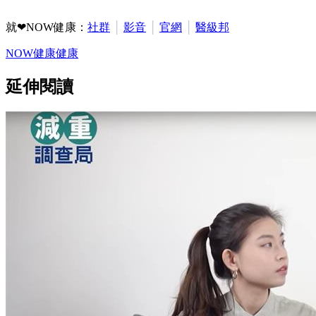
就❤NOW健康：
社群
│
影音
│
官網
│
醫級邦
NOW健康
健康
延伸閱讀