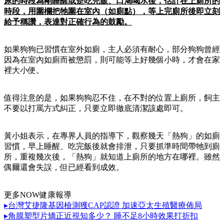
尿的時段為剛睡醒或是吃完飯、口渴喝水後，估計在上廁所的
時段，用圍欄把牠圍在室內（如廁點），等上完廁所後即立刻
給予稱讚，表達對正確行為的鼓勵。
如果狗狗已習慣在室外如廁，主人必須有耐心，部分狗狗曾經
因為在室內如廁而被懲罰，則可能等上好幾個小時，才會在家
裡大小便。
值得注意的是，如果狗狗忍不住，在不對的位置上廁所，飼主
不要以打罵方式糾正，只要立即徹底清潔該處即可。
黃小姐表示，在專界人員的指導下，觀察幾天「熱狗」的如廁
習慣，早上睡醒、吃完飯後就會排泄，只要抓準時間帶牠到廁
所，重複幾次後，「熱狗」就知道上廁所的地方在哪裡。雖然
偶爾還會失誤，但已經看到成效。
更多NOW健康報導
▸台灣艾捷隆基因檢測獲CAP認證 加速亞太生殖醫療佈局
▸角膜塑型片矯正近視知多少？ 睡不足8小時效果打折扣