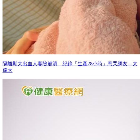
隔離期大出血人妻險崩潰 紀錄「生產28小時」惹哭網友：太
偉大