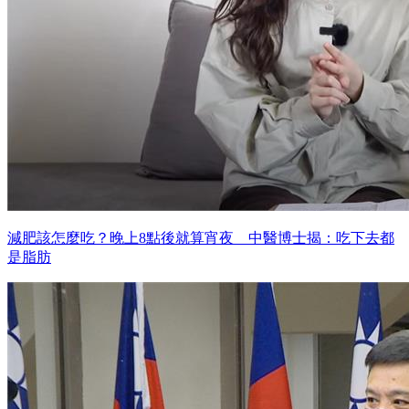
減肥該怎麼吃？晚上8點後就算宵夜 中醫博士揭：吃下去都
是脂肪